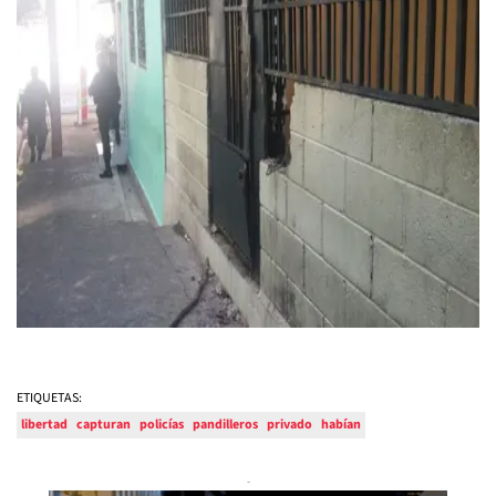
ETIQUETAS:
libertad
capturan
policías
pandilleros
privado
habían