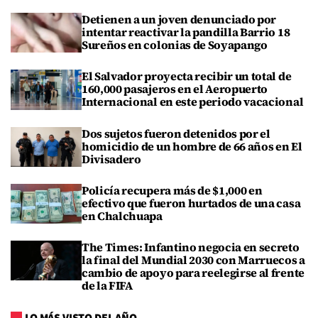
Detienen a un joven denunciado por
intentar reactivar la pandilla Barrio 18
Sureños en colonias de Soyapango
El Salvador proyecta recibir un total de
160,000 pasajeros en el Aeropuerto
Internacional en este periodo vacacional
Dos sujetos fueron detenidos por el
homicidio de un hombre de 66 años en El
Divisadero
Policía recupera más de $1,000 en
efectivo que fueron hurtados de una casa
en Chalchuapa
The Times: Infantino negocia en secreto
la final del Mundial 2030 con Marruecos a
cambio de apoyo para reelegirse al frente
de la FIFA