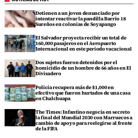
Detienen a un joven denunciado por
intentar reactivar la pandilla Barrio 18
Sureños en colonias de Soyapango
El Salvador proyecta recibir un total de
160,000 pasajeros en el Aeropuerto
Internacional en este periodo vacacional
Dos sujetos fueron detenidos por el
homicidio de un hombre de 66 años en El
Divisadero
Policía recupera más de $1,000 en
efectivo que fueron hurtados de una casa
en Chalchuapa
The Times: Infantino negocia en secreto
la final del Mundial 2030 con Marruecos a
cambio de apoyo para reelegirse al frente
de la FIFA