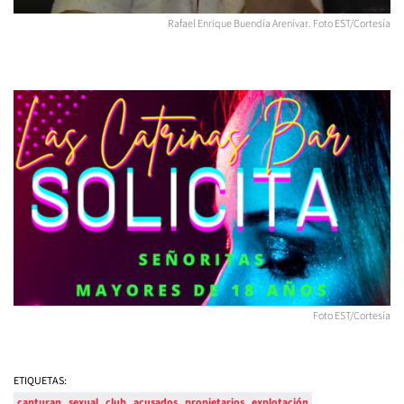
Rafael Enrique Buendía Arenívar. Foto EST/Cortesía
Foto EST/Cortesía
ETIQUETAS:
capturan
sexual
club
acusados
propietarios
explotación