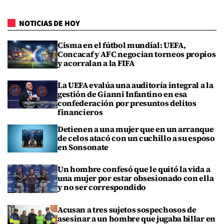
NOTICIAS DE HOY
Cisma en el fútbol mundial: UEFA,
Concacaf y AFC negocian torneos propios
y acorralan a la FIFA
La UEFA evalúa una auditoría integral a la
gestión de Gianni Infantino en esa
confederación por presuntos delitos
financieros
Detienen a una mujer que en un arranque
de celos atacó con un cuchillo a su esposo
en Sonsonate
Un hombre confesó que le quitó la vida a
una mujer por estar obsesionado con ella
y no ser correspondido
Acusan a tres sujetos sospechosos de
asesinar a un hombre que jugaba billar en