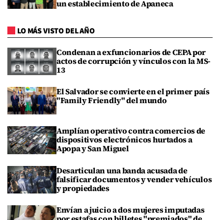
un establecimiento de Apaneca
LO MÁS VISTO DEL AÑO
Condenan a exfuncionarios de CEPA por
actos de corrupción y vínculos con la MS-
13
El Salvador se convierte en el primer país
"Family Friendly" del mundo
Amplían operativo contra comercios de
dispositivos electrónicos hurtados a
Apopa y San Miguel
Desarticulan una banda acusada de
falsificar documentos y vender vehículos
y propiedades
Envían a juicio a dos mujeres imputadas
por estafas con billetes "premiados" de