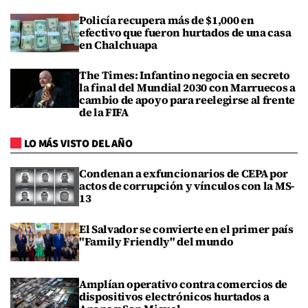
Policía recupera más de $1,000 en
efectivo que fueron hurtados de una casa
en Chalchuapa
The Times: Infantino negocia en secreto
la final del Mundial 2030 con Marruecos a
cambio de apoyo para reelegirse al frente
de la FIFA
LO MÁS VISTO DEL AÑO
Condenan a exfuncionarios de CEPA por
actos de corrupción y vínculos con la MS-
13
El Salvador se convierte en el primer país
"Family Friendly" del mundo
Amplían operativo contra comercios de
dispositivos electrónicos hurtados a