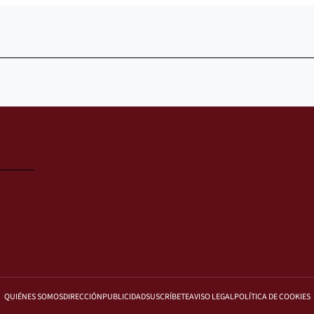
QUIÉNES SOMOS
DIRECCIÓN
PUBLICIDAD
SUSCRÍBETE
AVISO LEGAL
POLÍTICA DE COOKIES