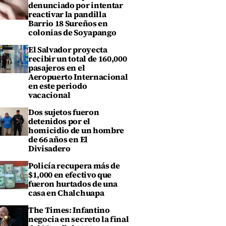
denunciado por intentar
reactivar la pandilla
Barrio 18 Sureños en
colonias de Soyapango
El Salvador proyecta
recibir un total de 160,000
pasajeros en el
Aeropuerto Internacional
en este periodo
vacacional
Dos sujetos fueron
detenidos por el
homicidio de un hombre
de 66 años en El
Divisadero
Policía recupera más de
$1,000 en efectivo que
fueron hurtados de una
casa en Chalchuapa
The Times: Infantino
negocia en secreto la final