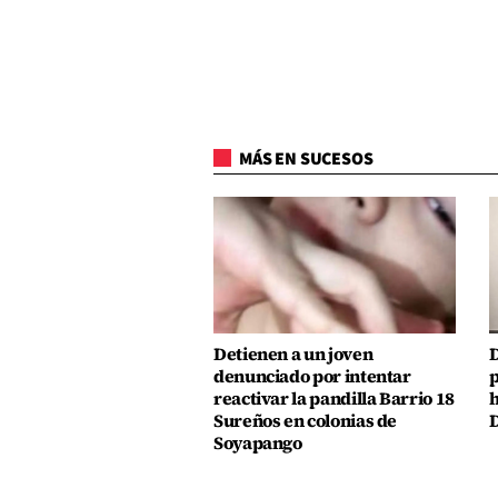
MÁS EN SUCESOS
Detienen a un joven
D
denunciado por intentar
p
reactivar la pandilla Barrio 18
h
Sureños en colonias de
D
Soyapango