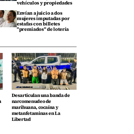
vehículos y propiedades
Envían a juicio a dos
mujeres imputadas por
estafas con billetes
"premiados" de lotería
Desarticulan una banda de
n
narcomenudeo de
marihuana, cocaína y
metanfetaminas en La
Libertad