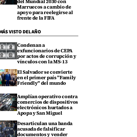
del Mundial 2030 con
Marruecos a cambio de
apoyo para reelegirse al
frente de la FIFA
MÁS VISTO DEL AÑO
Condenan a
exfuncionarios de CEPA
por actos de corrupción y
vínculos con la MS-13
El Salvador se convierte
en el primer país "Family
Friendly" del mundo
Amplían operativo contra
comercios de dispositivos
electrónicos hurtados a
Apopa y San Miguel
Desarticulan una banda
acusada de falsificar
documentos y vender