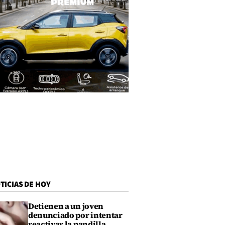
TICIAS DE HOY
Detienen a un joven
denunciado por intentar
reactivar la pandilla