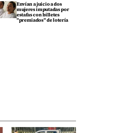
Envían a juicio a dos
mujeres imputadas por
estafas con billetes
"premiados" de lotería