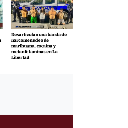
Desarticulan una banda de
n
narcomenudeo de
marihuana, cocaína y
metanfetaminas en La
Libertad