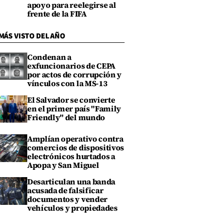
apoyo para reelegirse al
frente de la FIFA
MÁS VISTO DEL AÑO
Condenan a
exfuncionarios de CEPA
por actos de corrupción y
vínculos con la MS-13
El Salvador se convierte
en el primer país "Family
Friendly" del mundo
Amplían operativo contra
comercios de dispositivos
electrónicos hurtados a
Apopa y San Miguel
Desarticulan una banda
acusada de falsificar
documentos y vender
vehículos y propiedades