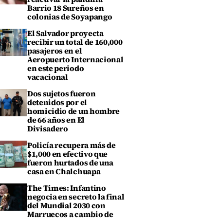
Barrio 18 Sureños en
colonias de Soyapango
El Salvador proyecta
recibir un total de 160,000
pasajeros en el
Aeropuerto Internacional
en este periodo
vacacional
Dos sujetos fueron
detenidos por el
homicidio de un hombre
de 66 años en El
Divisadero
Policía recupera más de
$1,000 en efectivo que
fueron hurtados de una
casa en Chalchuapa
The Times: Infantino
negocia en secreto la final
del Mundial 2030 con
Marruecos a cambio de