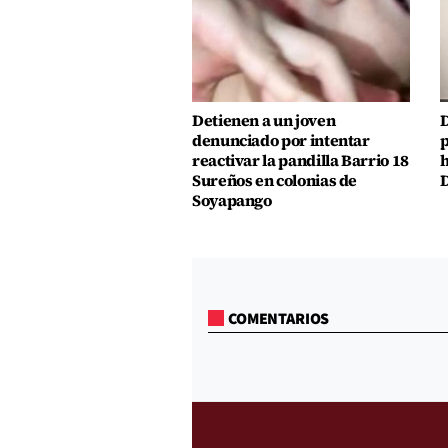
Detienen a un joven
D
denunciado por intentar
p
reactivar la pandilla Barrio 18
h
Sureños en colonias de
D
Soyapango
COMENTARIOS