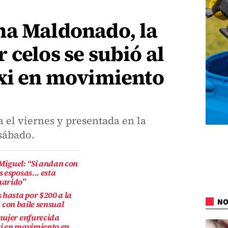
na Maldonado, la
 celos se subió al
axi en movimiento
a el viernes y presentada en la
sábado.
 Miguel: “Si andan con
 esposas... esta
marido”
 hasta por $200 a la
NO
a con baile sensual
mujer enfurecida
xi en movimiento en