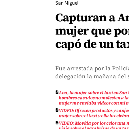
San Miguel
Capturan a A
mujer que por
capó de un t
Fue arrestada por la Policí
delegación la mañana del 
Ana, la mujer sobre el taxi en San
hombres casados no molesten a las
mujer me enviaba videos con mi 
VIDEO: Ofrecen productos y canjes
mujer sobre el taxi y ella lo celebr
VIDEO: Movida por los celos una 
viaja sobre el parabrisas de un ta