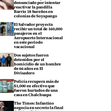
denunciado por intentar
reactivar la pandilla
Barrio 18 Sureños en
colonias de Soyapango
El Salvador proyecta
recibir un total de 160,000
pasajeros en el
Aeropuerto Internacional
en este periodo
vacacional
Dos sujetos fueron
detenidos por el
homicidio de un hombre
de 66 años en El
Divisadero
Policía recupera más de
$1,000 en efectivo que
fueron hurtados de una
casa en Chalchuapa
The Times: Infantino
negocia en secreto la final