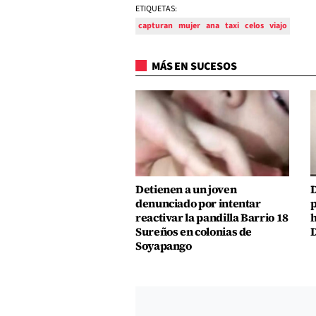
ETIQUETAS:
capturan
mujer
ana
taxi
celos
viajo
MÁS EN SUCESOS
Detienen a un joven
D
denunciado por intentar
p
reactivar la pandilla Barrio 18
h
Sureños en colonias de
D
Soyapango