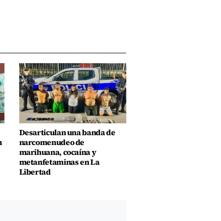
Desarticulan una banda de
n
narcomenudeo de
marihuana, cocaína y
metanfetaminas en La
Libertad