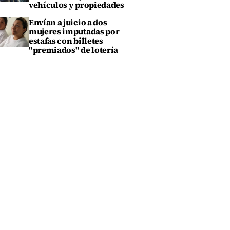
vehículos y propiedades
Envían a juicio a dos
mujeres imputadas por
estafas con billetes
"premiados" de lotería