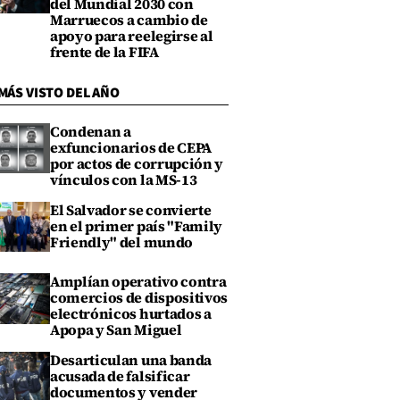
del Mundial 2030 con
Marruecos a cambio de
apoyo para reelegirse al
frente de la FIFA
MÁS VISTO DEL AÑO
Condenan a
exfuncionarios de CEPA
por actos de corrupción y
vínculos con la MS-13
El Salvador se convierte
en el primer país "Family
Friendly" del mundo
Amplían operativo contra
comercios de dispositivos
electrónicos hurtados a
Apopa y San Miguel
Desarticulan una banda
acusada de falsificar
documentos y vender