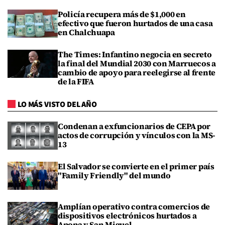
Policía recupera más de $1,000 en
efectivo que fueron hurtados de una casa
en Chalchuapa
The Times: Infantino negocia en secreto
la final del Mundial 2030 con Marruecos a
cambio de apoyo para reelegirse al frente
de la FIFA
LO MÁS VISTO DEL AÑO
Condenan a exfuncionarios de CEPA por
actos de corrupción y vínculos con la MS-
13
El Salvador se convierte en el primer país
"Family Friendly" del mundo
Amplían operativo contra comercios de
dispositivos electrónicos hurtados a
Apopa y San Miguel