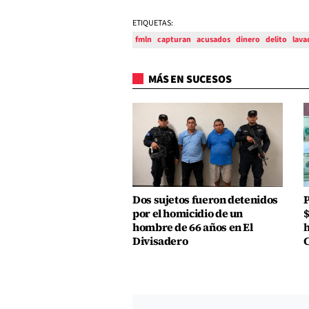
ETIQUETAS:
fmln
capturan
acusados
dinero
delito
lava
MÁS EN SUCESOS
Dos sujetos fueron detenidos
P
por el homicidio de un
$
hombre de 66 años en El
h
Divisadero