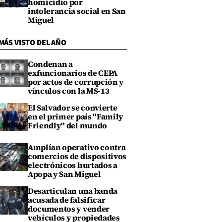
homicidio por
intolerancia social en San
Miguel
MÁS VISTO DEL AÑO
Condenan a
exfuncionarios de CEPA
por actos de corrupción y
vínculos con la MS-13
El Salvador se convierte
en el primer país "Family
Friendly" del mundo
Amplían operativo contra
comercios de dispositivos
electrónicos hurtados a
Apopa y San Miguel
Desarticulan una banda
acusada de falsificar
documentos y vender
vehículos y propiedades