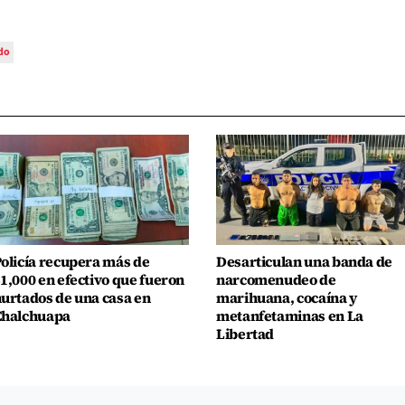
do
olicía recupera más de
Desarticulan una banda de
1,000 en efectivo que fueron
narcomenudeo de
urtados de una casa en
marihuana, cocaína y
Chalchuapa
metanfetaminas en La
Libertad