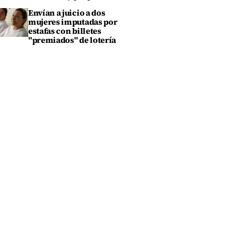
Envían a juicio a dos
mujeres imputadas por
estafas con billetes
"premiados" de lotería