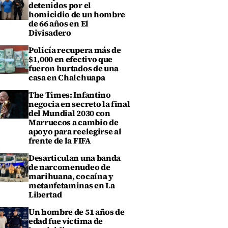
detenidos por el
homicidio de un hombre
de 66 años en El
Divisadero
Policía recupera más de
$1,000 en efectivo que
fueron hurtados de una
casa en Chalchuapa
The Times: Infantino
negocia en secreto la final
del Mundial 2030 con
Marruecos a cambio de
apoyo para reelegirse al
frente de la FIFA
Desarticulan una banda
de narcomenudeo de
marihuana, cocaína y
metanfetaminas en La
Libertad
Un hombre de 51 años de
edad fue víctima de