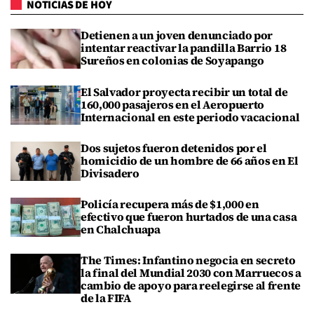
NOTICIAS DE HOY
Detienen a un joven denunciado por
intentar reactivar la pandilla Barrio 18
Sureños en colonias de Soyapango
El Salvador proyecta recibir un total de
160,000 pasajeros en el Aeropuerto
Internacional en este periodo vacacional
Dos sujetos fueron detenidos por el
homicidio de un hombre de 66 años en El
Divisadero
Policía recupera más de $1,000 en
efectivo que fueron hurtados de una casa
en Chalchuapa
The Times: Infantino negocia en secreto
la final del Mundial 2030 con Marruecos a
cambio de apoyo para reelegirse al frente
de la FIFA