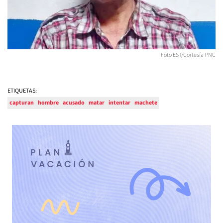
Foto EST/Cortesía PNC
ETIQUETAS:
capturan
hombre
acusado
matar
intentar
machete