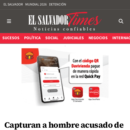
EL SALVADOR
MUNDIAL 2026
DETENCIÓN
SUCESOS
POLÍTICA
SOCIAL
JUDICIALES
NEGOCIOS
INTERNA
Capturan a hombre acusado de