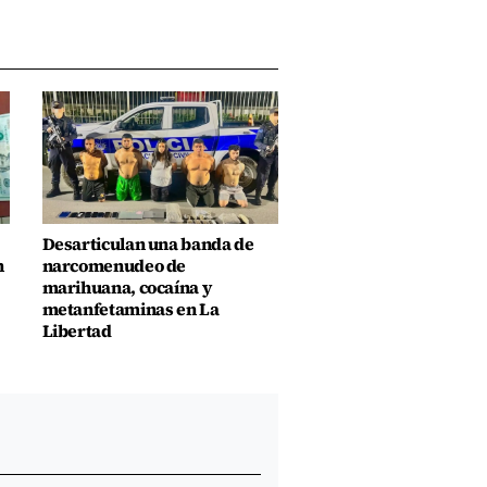
Desarticulan una banda de
n
narcomenudeo de
marihuana, cocaína y
metanfetaminas en La
Libertad