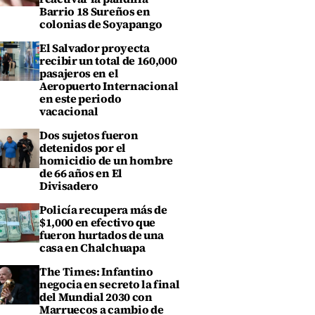
Barrio 18 Sureños en
colonias de Soyapango
El Salvador proyecta
recibir un total de 160,000
pasajeros en el
Aeropuerto Internacional
en este periodo
vacacional
Dos sujetos fueron
detenidos por el
homicidio de un hombre
de 66 años en El
Divisadero
Policía recupera más de
$1,000 en efectivo que
fueron hurtados de una
casa en Chalchuapa
The Times: Infantino
negocia en secreto la final
del Mundial 2030 con
Marruecos a cambio de