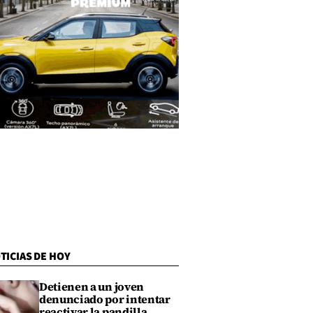
TICIAS DE HOY
Detienen a un joven
denunciado por intentar
reactivar la pandilla