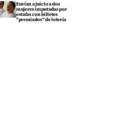
Envían a juicio a dos
mujeres imputadas por
estafas con billetes
"premiados" de lotería