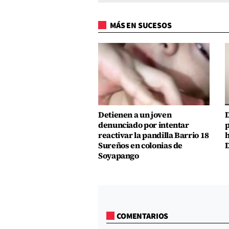
MÁS EN SUCESOS
Detienen a un joven
D
denunciado por intentar
p
reactivar la pandilla Barrio 18
h
Sureños en colonias de
D
Soyapango
COMENTARIOS