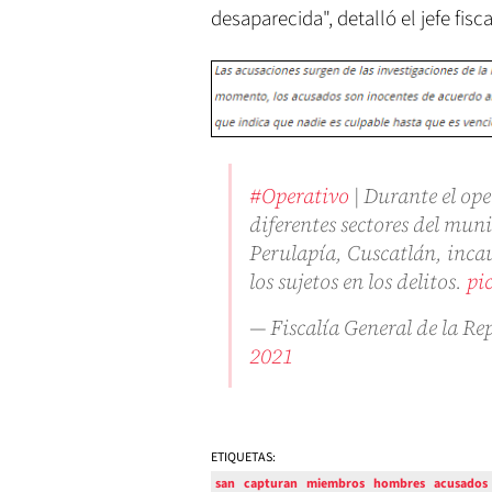
desaparecida", detalló el jefe fisca
#Operativo
| Durante el ope
diferentes sectores del mu
Perulapía, Cuscatlán, inca
los sujetos en los delitos.
pi
— Fiscalía General de la 
2021
ETIQUETAS:
san
capturan
miembros
hombres
acusados