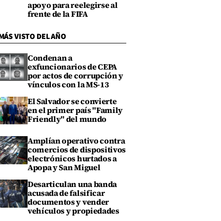
apoyo para reelegirse al
frente de la FIFA
MÁS VISTO DEL AÑO
Condenan a
exfuncionarios de CEPA
por actos de corrupción y
vínculos con la MS-13
El Salvador se convierte
en el primer país "Family
Friendly" del mundo
Amplían operativo contra
comercios de dispositivos
electrónicos hurtados a
Apopa y San Miguel
Desarticulan una banda
acusada de falsificar
documentos y vender
vehículos y propiedades