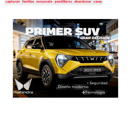
capturan
familias
sonsonate
pandilleros
abandonar
casas