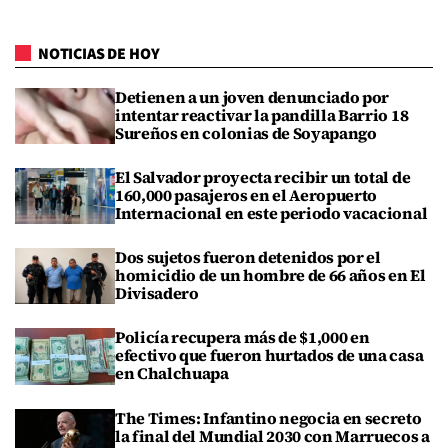
NOTICIAS DE HOY
Detienen a un joven denunciado por
intentar reactivar la pandilla Barrio 18
Sureños en colonias de Soyapango
El Salvador proyecta recibir un total de
160,000 pasajeros en el Aeropuerto
Internacional en este periodo vacacional
Dos sujetos fueron detenidos por el
homicidio de un hombre de 66 años en El
Divisadero
Policía recupera más de $1,000 en
efectivo que fueron hurtados de una casa
en Chalchuapa
The Times: Infantino negocia en secreto
la final del Mundial 2030 con Marruecos a