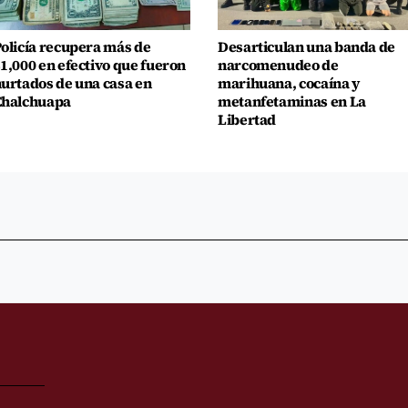
olicía recupera más de
Desarticulan una banda de
1,000 en efectivo que fueron
narcomenudeo de
urtados de una casa en
marihuana, cocaína y
Chalchuapa
metanfetaminas en La
Libertad