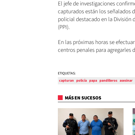
El jefe de investigaciones confir
capturados están los señalados d
policial destacado en la División
(PPI).
En las próximas horas se efectuar
centros penales para agregarles d
ETIQUETAS:
capturan
policía
papa
pandilleros
asesinar
MÁS EN SUCESOS