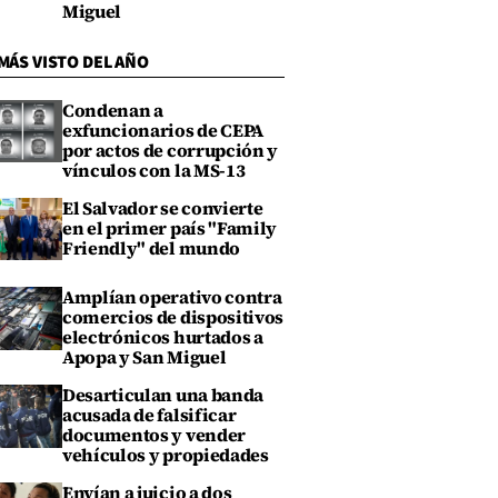
Miguel
MÁS VISTO DEL AÑO
Condenan a
exfuncionarios de CEPA
por actos de corrupción y
vínculos con la MS-13
El Salvador se convierte
en el primer país "Family
Friendly" del mundo
Amplían operativo contra
comercios de dispositivos
electrónicos hurtados a
Apopa y San Miguel
Desarticulan una banda
acusada de falsificar
documentos y vender
vehículos y propiedades
Envían a juicio a dos