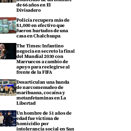
de 66 años en El
Divisadero
Policía recupera más de
$1,000 en efectivo que
fueron hurtados de una
casa en Chalchuapa
The Times: Infantino
negocia en secreto la final
del Mundial 2030 con
Marruecos a cambio de
apoyo para reelegirse al
frente de la FIFA
Desarticulan una banda
de narcomenudeo de
marihuana, cocaína y
metanfetaminas en La
Libertad
Un hombre de 51 años de
edad fue víctima de
homicidio por
intolerancia social en San