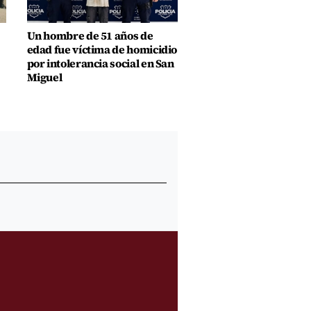
Un hombre de 51 años de
edad fue víctima de homicidio
por intolerancia social en San
Miguel