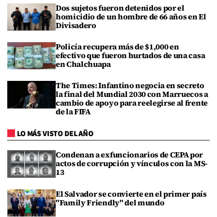
Dos sujetos fueron detenidos por el
homicidio de un hombre de 66 años en El
Divisadero
Policía recupera más de $1,000 en
efectivo que fueron hurtados de una casa
en Chalchuapa
The Times: Infantino negocia en secreto
la final del Mundial 2030 con Marruecos a
cambio de apoyo para reelegirse al frente
de la FIFA
LO MÁS VISTO DEL AÑO
Condenan a exfuncionarios de CEPA por
actos de corrupción y vínculos con la MS-
13
El Salvador se convierte en el primer país
"Family Friendly" del mundo