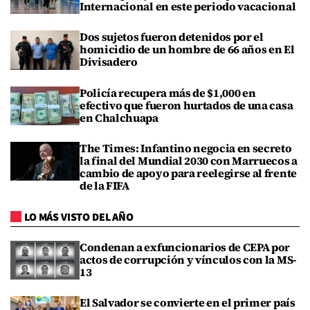
Internacional en este periodo vacacional
Dos sujetos fueron detenidos por el
homicidio de un hombre de 66 años en El
Divisadero
Policía recupera más de $1,000 en
efectivo que fueron hurtados de una casa
en Chalchuapa
The Times: Infantino negocia en secreto
la final del Mundial 2030 con Marruecos a
cambio de apoyo para reelegirse al frente
de la FIFA
LO MÁS VISTO DEL AÑO
Condenan a exfuncionarios de CEPA por
actos de corrupción y vínculos con la MS-
13
El Salvador se convierte en el primer país