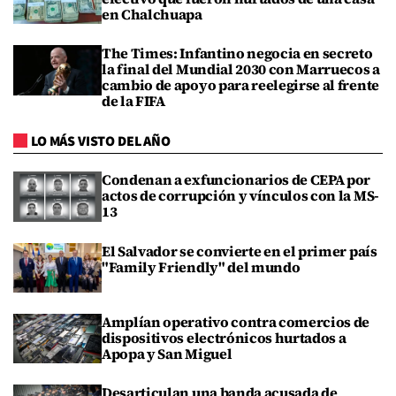
en Chalchuapa
The Times: Infantino negocia en secreto
la final del Mundial 2030 con Marruecos a
cambio de apoyo para reelegirse al frente
de la FIFA
LO MÁS VISTO DEL AÑO
Condenan a exfuncionarios de CEPA por
actos de corrupción y vínculos con la MS-
13
El Salvador se convierte en el primer país
"Family Friendly" del mundo
Amplían operativo contra comercios de
dispositivos electrónicos hurtados a
Apopa y San Miguel
Desarticulan una banda acusada de