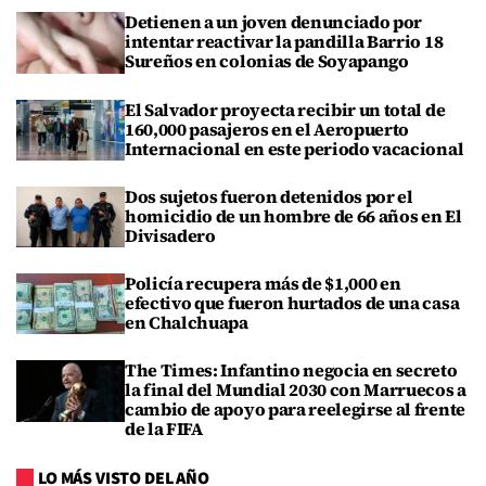
Detienen a un joven denunciado por
intentar reactivar la pandilla Barrio 18
Sureños en colonias de Soyapango
El Salvador proyecta recibir un total de
160,000 pasajeros en el Aeropuerto
Internacional en este periodo vacacional
Dos sujetos fueron detenidos por el
homicidio de un hombre de 66 años en El
Divisadero
Policía recupera más de $1,000 en
efectivo que fueron hurtados de una casa
en Chalchuapa
The Times: Infantino negocia en secreto
la final del Mundial 2030 con Marruecos a
cambio de apoyo para reelegirse al frente
de la FIFA
LO MÁS VISTO DEL AÑO