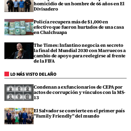
homicidio de un hombre de 66 años en El
Divisadero
Policía recupera más de $1,000 en
efectivo que fueron hurtados de una casa
en Chalchuapa
The Times: Infantino negocia en secreto
la final del Mundial 2030 con Marruecos a
cambio de apoyo para reelegirse al frente
de la FIFA
LO MÁS VISTO DEL AÑO
Condenan a exfuncionarios de CEPA por
actos de corrupción y vínculos con la MS-
13
El Salvador se convierte en el primer país
"Family Friendly" del mundo