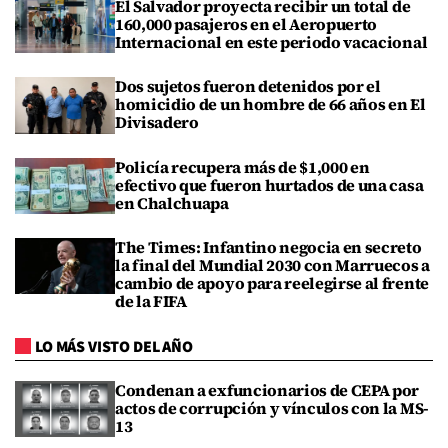
El Salvador proyecta recibir un total de
160,000 pasajeros en el Aeropuerto
Internacional en este periodo vacacional
Dos sujetos fueron detenidos por el
homicidio de un hombre de 66 años en El
Divisadero
Policía recupera más de $1,000 en
efectivo que fueron hurtados de una casa
en Chalchuapa
The Times: Infantino negocia en secreto
la final del Mundial 2030 con Marruecos a
cambio de apoyo para reelegirse al frente
de la FIFA
LO MÁS VISTO DEL AÑO
Condenan a exfuncionarios de CEPA por
actos de corrupción y vínculos con la MS-
13