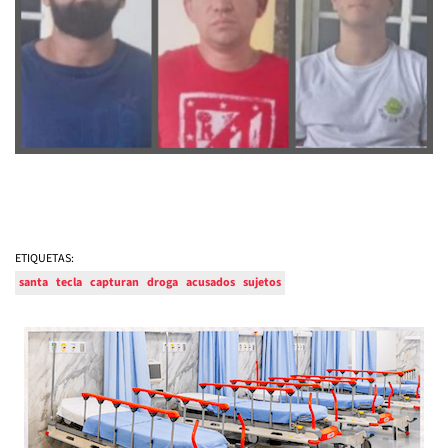
ETIQUETAS:
santa
tecla
capturan
droga
acusados
sujetos