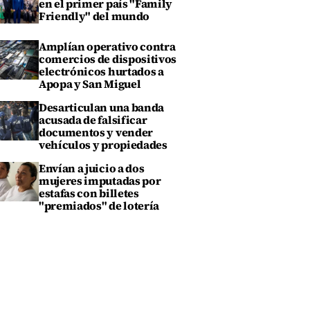
en el primer país "Family
Friendly" del mundo
Amplían operativo contra
comercios de dispositivos
electrónicos hurtados a
Apopa y San Miguel
Desarticulan una banda
acusada de falsificar
documentos y vender
vehículos y propiedades
Envían a juicio a dos
mujeres imputadas por
estafas con billetes
"premiados" de lotería