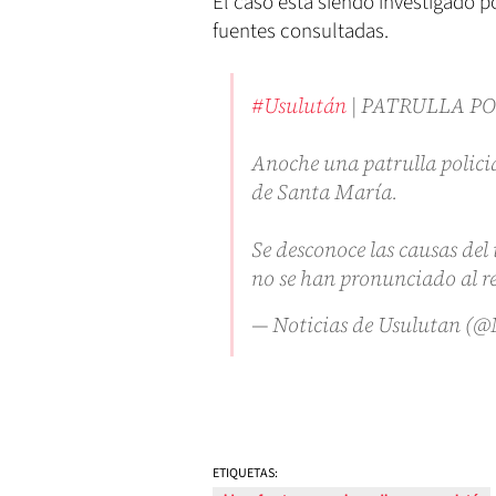
El caso está siendo investigado p
fuentes consultadas.
#Usulután
| PATRULLA P
Anoche una patrulla policia
de Santa María.
Se desconoce las causas del
no se han pronunciado al r
— Noticias de Usulutan (
ETIQUETAS: