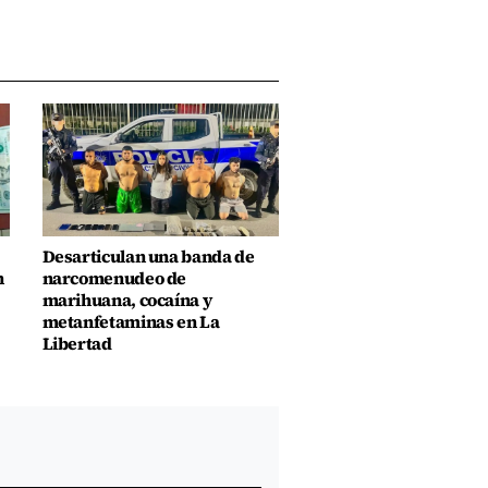
Desarticulan una banda de
n
narcomenudeo de
marihuana, cocaína y
metanfetaminas en La
Libertad