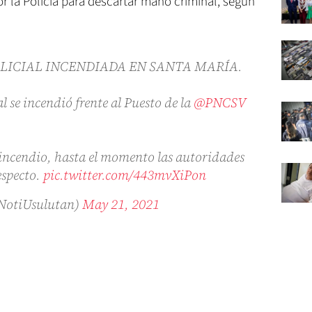
or la Policía para descartar mano criminal, según
OLICIAL INCENDIADA EN SANTA MARÍA.
l se incendió frente al Puesto de la
@PNCSV
 incendio, hasta el momento las autoridades
especto.
pic.twitter.com/443mvXiPon
@NotiUsulutan)
May 21, 2021