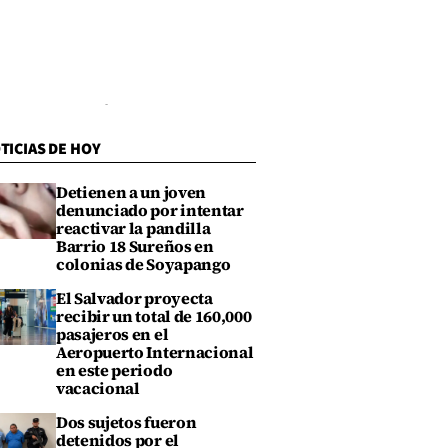
TICIAS DE HOY
Detienen a un joven
denunciado por intentar
reactivar la pandilla
Barrio 18 Sureños en
colonias de Soyapango
El Salvador proyecta
recibir un total de 160,000
pasajeros en el
Aeropuerto Internacional
en este periodo
vacacional
Dos sujetos fueron
detenidos por el