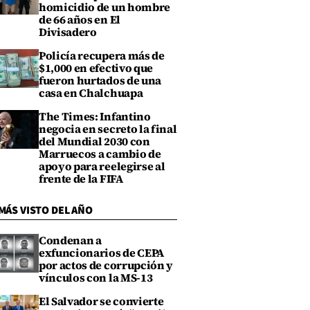
homicidio de un hombre
de 66 años en El
Divisadero
Policía recupera más de
$1,000 en efectivo que
fueron hurtados de una
casa en Chalchuapa
The Times: Infantino
negocia en secreto la final
del Mundial 2030 con
Marruecos a cambio de
apoyo para reelegirse al
frente de la FIFA
MÁS VISTO DEL AÑO
Condenan a
exfuncionarios de CEPA
por actos de corrupción y
vínculos con la MS-13
El Salvador se convierte