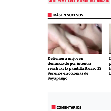
video
frente
carro
incendia
pnc
usulután
MÁS EN SUCESOS
Detienen a un joven
D
denunciado por intentar
p
reactivar la pandilla Barrio 18
h
Sureños en colonias de
D
Soyapango
COMENTARIOS