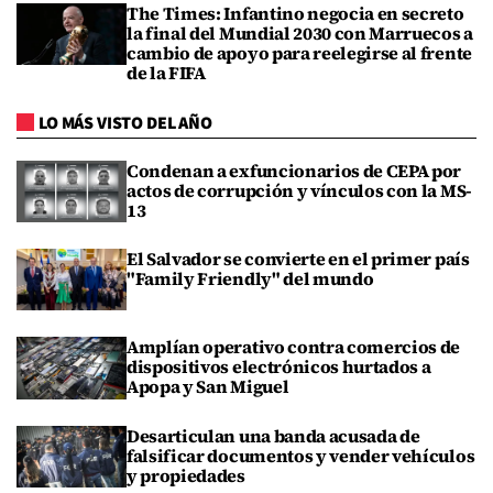
The Times: Infantino negocia en secreto
la final del Mundial 2030 con Marruecos a
cambio de apoyo para reelegirse al frente
de la FIFA
LO MÁS VISTO DEL AÑO
Condenan a exfuncionarios de CEPA por
actos de corrupción y vínculos con la MS-
13
El Salvador se convierte en el primer país
"Family Friendly" del mundo
Amplían operativo contra comercios de
dispositivos electrónicos hurtados a
Apopa y San Miguel
Desarticulan una banda acusada de
falsificar documentos y vender vehículos
y propiedades