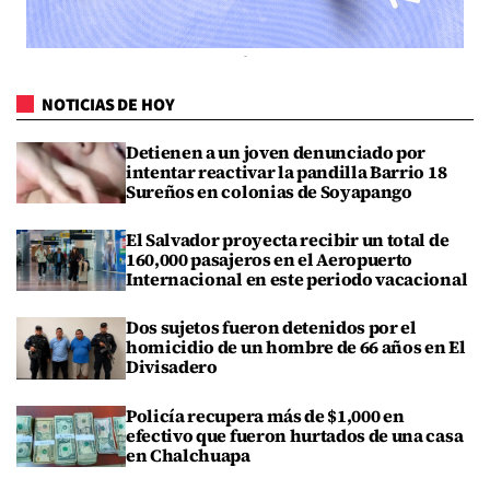
NOTICIAS DE HOY
Detienen a un joven denunciado por
intentar reactivar la pandilla Barrio 18
Sureños en colonias de Soyapango
El Salvador proyecta recibir un total de
160,000 pasajeros en el Aeropuerto
Internacional en este periodo vacacional
Dos sujetos fueron detenidos por el
homicidio de un hombre de 66 años en El
Divisadero
Policía recupera más de $1,000 en
efectivo que fueron hurtados de una casa
en Chalchuapa