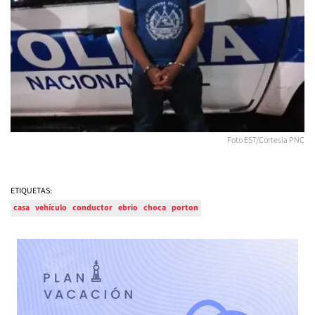
Foto EST/Cortesía PNC
ETIQUETAS:
casa
vehículo
conductor
ebrio
choca
porton