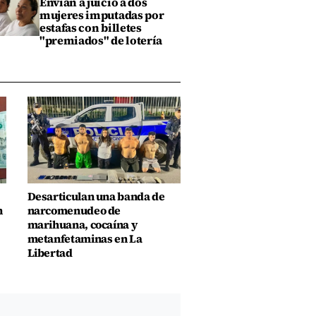
Envían a juicio a dos
mujeres imputadas por
estafas con billetes
"premiados" de lotería
Desarticulan una banda de
n
narcomenudeo de
marihuana, cocaína y
metanfetaminas en La
Libertad