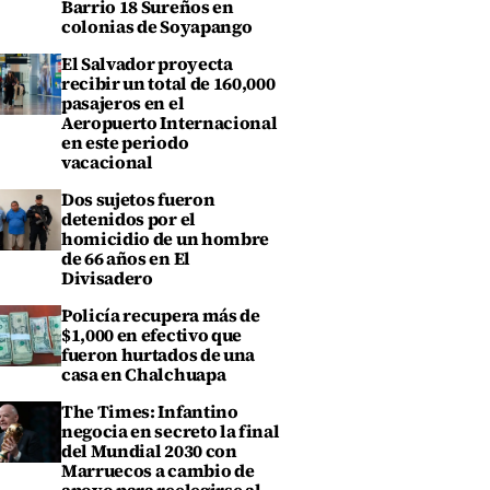
Barrio 18 Sureños en
colonias de Soyapango
El Salvador proyecta
recibir un total de 160,000
pasajeros en el
Aeropuerto Internacional
en este periodo
vacacional
Dos sujetos fueron
detenidos por el
homicidio de un hombre
de 66 años en El
Divisadero
Policía recupera más de
$1,000 en efectivo que
fueron hurtados de una
casa en Chalchuapa
The Times: Infantino
negocia en secreto la final
del Mundial 2030 con
Marruecos a cambio de