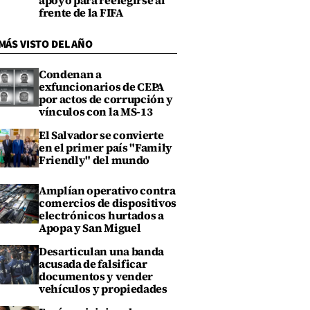
apoyo para reelegirse al
frente de la FIFA
MÁS VISTO DEL AÑO
Condenan a
exfuncionarios de CEPA
por actos de corrupción y
vínculos con la MS-13
El Salvador se convierte
en el primer país "Family
Friendly" del mundo
Amplían operativo contra
comercios de dispositivos
electrónicos hurtados a
Apopa y San Miguel
Desarticulan una banda
acusada de falsificar
documentos y vender
vehículos y propiedades