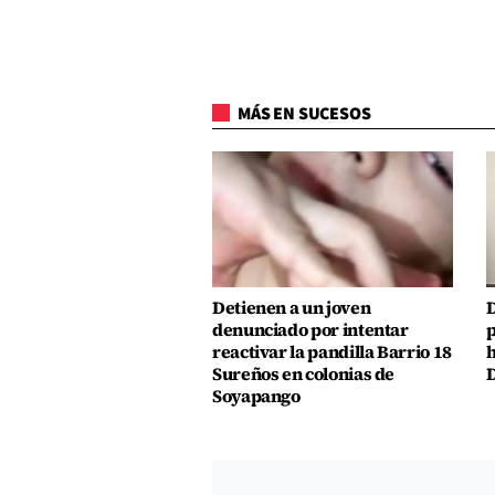
MÁS EN SUCESOS
Detienen a un joven
D
denunciado por intentar
p
reactivar la pandilla Barrio 18
h
Sureños en colonias de
D
Soyapango