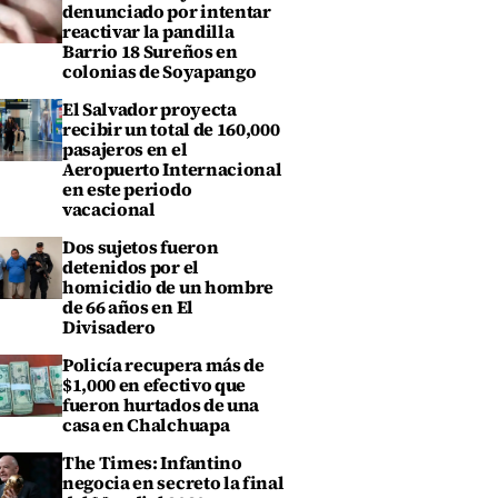
denunciado por intentar
reactivar la pandilla
Barrio 18 Sureños en
colonias de Soyapango
El Salvador proyecta
recibir un total de 160,000
pasajeros en el
Aeropuerto Internacional
en este periodo
vacacional
Dos sujetos fueron
detenidos por el
homicidio de un hombre
de 66 años en El
Divisadero
Policía recupera más de
$1,000 en efectivo que
fueron hurtados de una
casa en Chalchuapa
The Times: Infantino
negocia en secreto la final