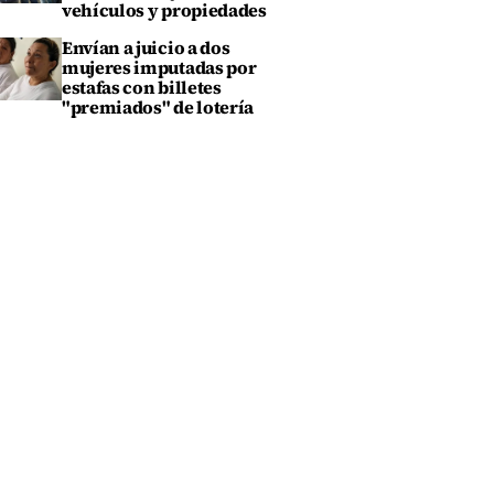
vehículos y propiedades
Envían a juicio a dos
mujeres imputadas por
estafas con billetes
"premiados" de lotería