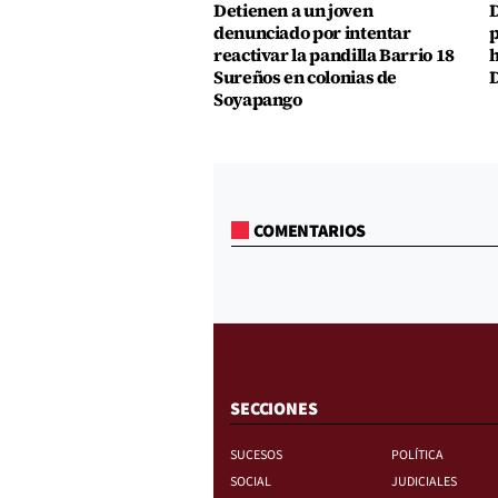
Detienen a un joven
D
denunciado por intentar
p
reactivar la pandilla Barrio 18
h
Sureños en colonias de
D
Soyapango
COMENTARIOS
SECCIONES
SUCESOS
POLÍTICA
SOCIAL
JUDICIALES