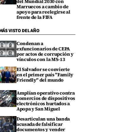
del Mundial 2030 con
Marruecos a cambio de
apoyo para reelegirse al
frente de la FIFA
MÁS VISTO DEL AÑO
Condenan a
exfuncionarios de CEPA
por actos de corrupción y
vínculos con la MS-13
El Salvador se convierte
en el primer país "Family
Friendly" del mundo
Amplían operativo contra
comercios de dispositivos
electrónicos hurtados a
Apopa y San Miguel
Desarticulan una banda
acusada de falsificar
documentos y vender