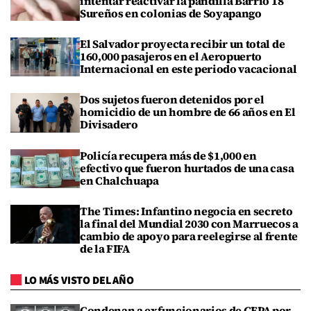
intentar reactivar la pandilla Barrio 18
Sureños en colonias de Soyapango
El Salvador proyecta recibir un total de
160,000 pasajeros en el Aeropuerto
Internacional en este periodo vacacional
Dos sujetos fueron detenidos por el
homicidio de un hombre de 66 años en El
Divisadero
Policía recupera más de $1,000 en
efectivo que fueron hurtados de una casa
en Chalchuapa
The Times: Infantino negocia en secreto
la final del Mundial 2030 con Marruecos a
cambio de apoyo para reelegirse al frente
de la FIFA
LO MÁS VISTO DEL AÑO
Condenan a exfuncionarios de CEPA por