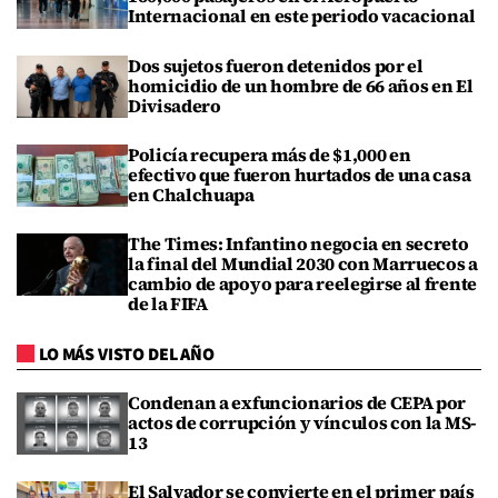
Internacional en este periodo vacacional
Dos sujetos fueron detenidos por el
homicidio de un hombre de 66 años en El
Divisadero
Policía recupera más de $1,000 en
efectivo que fueron hurtados de una casa
en Chalchuapa
The Times: Infantino negocia en secreto
la final del Mundial 2030 con Marruecos a
cambio de apoyo para reelegirse al frente
de la FIFA
LO MÁS VISTO DEL AÑO
Condenan a exfuncionarios de CEPA por
actos de corrupción y vínculos con la MS-
13
El Salvador se convierte en el primer país