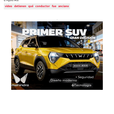
ETIQUETAS:
video
detienen
qué
conductor
fue
anciano