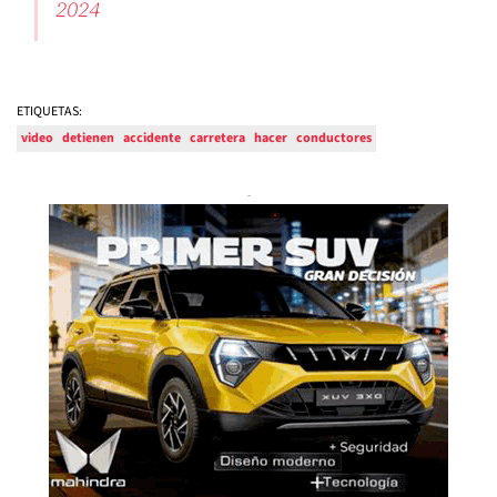
2024
ETIQUETAS:
video
detienen
accidente
carretera
hacer
conductores