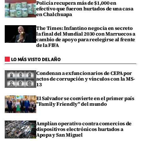
Policía recupera más de $1,000 en
efectivo que fueron hurtados de una casa
en Chalchuapa
The Times: Infantino negocia en secreto
la final del Mundial 2030 con Marruecos a
cambio de apoyo para reelegirse al frente
de la FIFA
LO MÁS VISTO DEL AÑO
Condenan a exfuncionarios de CEPA por
actos de corrupción y vínculos con la MS-
13
El Salvador se convierte en el primer país
"Family Friendly" del mundo
Amplían operativo contra comercios de
dispositivos electrónicos hurtados a
Apopa y San Miguel