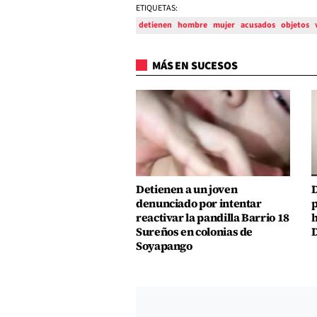
ETIQUETAS:
detienen
hombre
mujer
acusados
objetos
MÁS EN SUCESOS
Detienen a un joven
D
denunciado por intentar
p
reactivar la pandilla Barrio 18
h
Sureños en colonias de
D
Soyapango