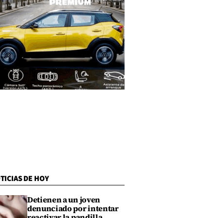
TICIAS DE HOY
Detienen a un joven
denunciado por intentar
reactivar la pandilla