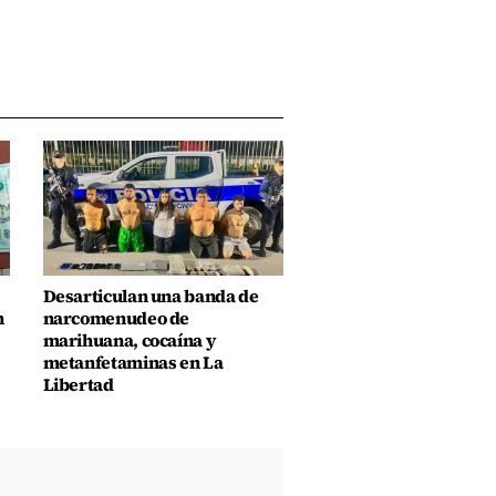
Desarticulan una banda de
n
narcomenudeo de
marihuana, cocaína y
metanfetaminas en La
Libertad