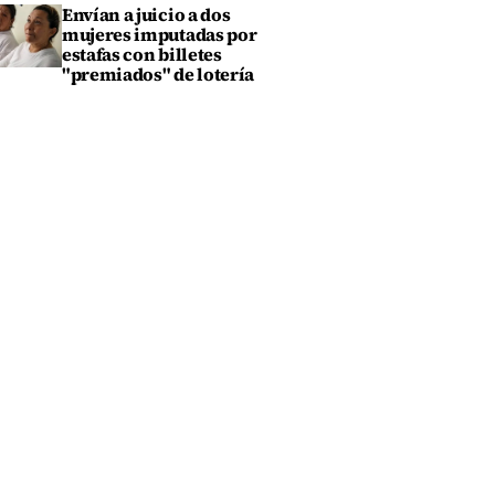
Envían a juicio a dos
mujeres imputadas por
estafas con billetes
"premiados" de lotería