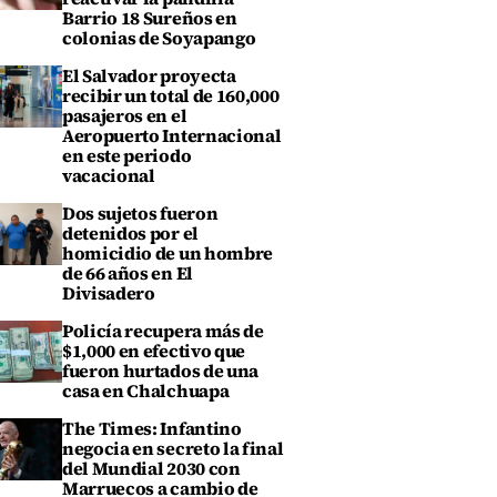
Barrio 18 Sureños en
colonias de Soyapango
El Salvador proyecta
recibir un total de 160,000
pasajeros en el
Aeropuerto Internacional
en este periodo
vacacional
Dos sujetos fueron
detenidos por el
homicidio de un hombre
de 66 años en El
Divisadero
Policía recupera más de
$1,000 en efectivo que
fueron hurtados de una
casa en Chalchuapa
The Times: Infantino
negocia en secreto la final
del Mundial 2030 con
Marruecos a cambio de