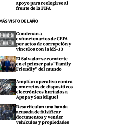
apoyo para reelegirse al
frente de la FIFA
MÁS VISTO DEL AÑO
Condenan a
exfuncionarios de CEPA
por actos de corrupción y
vínculos con la MS-13
El Salvador se convierte
en el primer país "Family
Friendly" del mundo
Amplían operativo contra
comercios de dispositivos
electrónicos hurtados a
Apopa y San Miguel
Desarticulan una banda
acusada de falsificar
documentos y vender
vehículos y propiedades