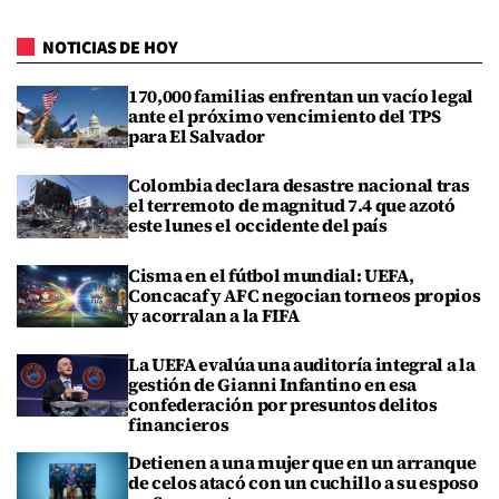
NOTICIAS DE HOY
170,000 familias enfrentan un vacío legal
ante el próximo vencimiento del TPS
para El Salvador
Colombia declara desastre nacional tras
el terremoto de magnitud 7.4 que azotó
este lunes el occidente del país
Cisma en el fútbol mundial: UEFA,
Concacaf y AFC negocian torneos propios
y acorralan a la FIFA
La UEFA evalúa una auditoría integral a la
gestión de Gianni Infantino en esa
confederación por presuntos delitos
financieros
Detienen a una mujer que en un arranque
de celos atacó con un cuchillo a su esposo