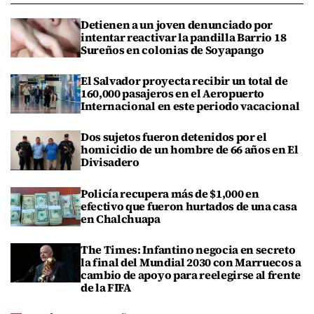
Detienen a un joven denunciado por
intentar reactivar la pandilla Barrio 18
Sureños en colonias de Soyapango
El Salvador proyecta recibir un total de
160,000 pasajeros en el Aeropuerto
Internacional en este periodo vacacional
Dos sujetos fueron detenidos por el
homicidio de un hombre de 66 años en El
Divisadero
Policía recupera más de $1,000 en
efectivo que fueron hurtados de una casa
en Chalchuapa
The Times: Infantino negocia en secreto
la final del Mundial 2030 con Marruecos a
cambio de apoyo para reelegirse al frente
de la FIFA