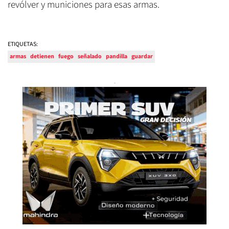
revólver y municiones para esas armas.
ETIQUETAS:
armas
detienen
fuego
señalado
pandilla
guardar