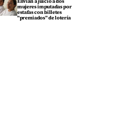
Envían a juicio a dos
mujeres imputadas por
estafas con billetes
"premiados" de lotería