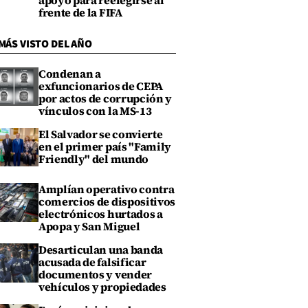
apoyo para reelegirse al
frente de la FIFA
MÁS VISTO DEL AÑO
Condenan a
exfuncionarios de CEPA
por actos de corrupción y
vínculos con la MS-13
El Salvador se convierte
en el primer país "Family
Friendly" del mundo
Amplían operativo contra
comercios de dispositivos
electrónicos hurtados a
Apopa y San Miguel
Desarticulan una banda
acusada de falsificar
documentos y vender
vehículos y propiedades