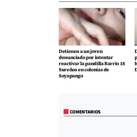
Detienen a un joven
D
denunciado por intentar
p
reactivar la pandilla Barrio 18
h
Sureños en colonias de
D
Soyapango
COMENTARIOS