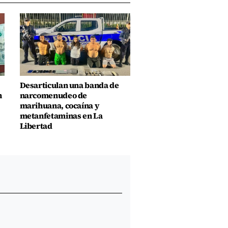
Desarticulan una banda de
n
narcomenudeo de
marihuana, cocaína y
metanfetaminas en La
Libertad