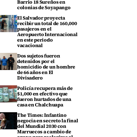
Barrio 18 Sureños en
colonias de Soyapango
El Salvador proyecta
recibir un total de 160,000
pasajeros en el
Aeropuerto Internacional
en este periodo
vacacional
Dos sujetos fueron
detenidos por el
homicidio de un hombre
de 66 años en El
Divisadero
Policía recupera más de
$1,000 en efectivo que
fueron hurtados de una
casa en Chalchuapa
The Times: Infantino
negocia en secreto la final
del Mundial 2030 con
Marruecos a cambio de