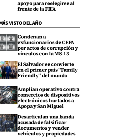
apoyo para reelegirse al
frente de la FIFA
MÁS VISTO DEL AÑO
Condenan a
exfuncionarios de CEPA
por actos de corrupción y
vínculos con la MS-13
El Salvador se convierte
en el primer país "Family
Friendly" del mundo
Amplían operativo contra
comercios de dispositivos
electrónicos hurtados a
Apopa y San Miguel
Desarticulan una banda
acusada de falsificar
documentos y vender
vehículos y propiedades