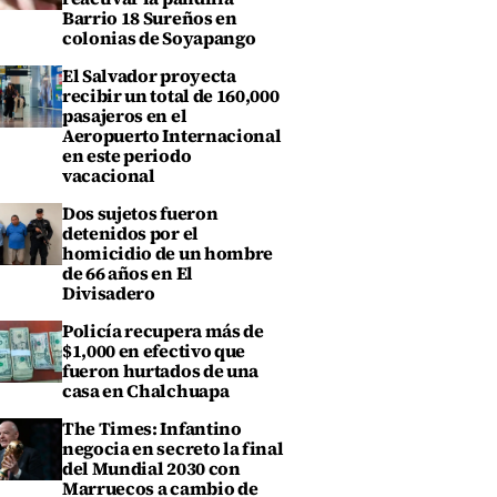
Barrio 18 Sureños en
colonias de Soyapango
El Salvador proyecta
recibir un total de 160,000
pasajeros en el
Aeropuerto Internacional
en este periodo
vacacional
Dos sujetos fueron
detenidos por el
homicidio de un hombre
de 66 años en El
Divisadero
Policía recupera más de
$1,000 en efectivo que
fueron hurtados de una
casa en Chalchuapa
The Times: Infantino
negocia en secreto la final
del Mundial 2030 con
Marruecos a cambio de