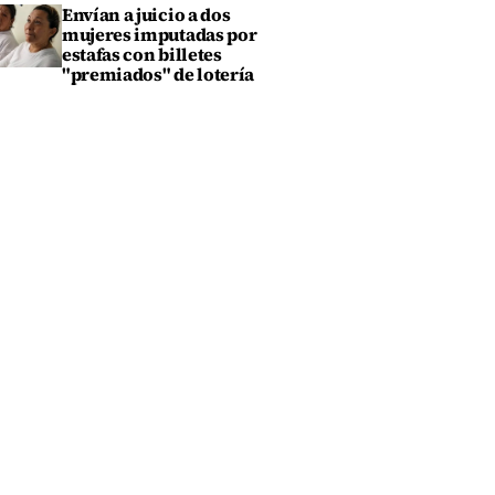
Envían a juicio a dos
mujeres imputadas por
estafas con billetes
"premiados" de lotería