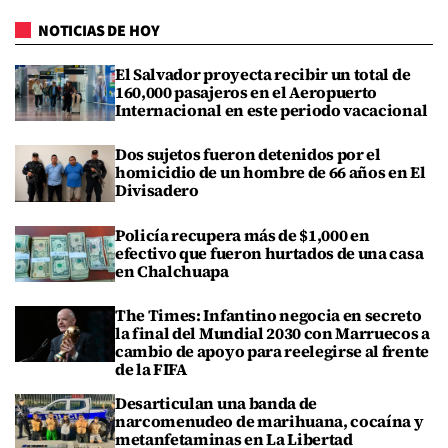
NOTICIAS DE HOY
El Salvador proyecta recibir un total de
160,000 pasajeros en el Aeropuerto
Internacional en este periodo vacacional
Dos sujetos fueron detenidos por el
homicidio de un hombre de 66 años en El
Divisadero
Policía recupera más de $1,000 en
efectivo que fueron hurtados de una casa
en Chalchuapa
The Times: Infantino negocia en secreto
la final del Mundial 2030 con Marruecos a
cambio de apoyo para reelegirse al frente
de la FIFA
Desarticulan una banda de
narcomenudeo de marihuana, cocaína y
metanfetaminas en La Libertad