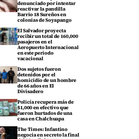
denunciado por intentar
reactivar la pandilla
Barrio 18 Sureños en
colonias de Soyapango
El Salvador proyecta
recibir un total de 160,000
pasajeros en el
Aeropuerto Internacional
en este periodo
vacacional
Dos sujetos fueron
detenidos por el
homicidio de un hombre
de 66 años en El
Divisadero
Policía recupera más de
$1,000 en efectivo que
fueron hurtados de una
casa en Chalchuapa
The Times: Infantino
negocia en secreto la final