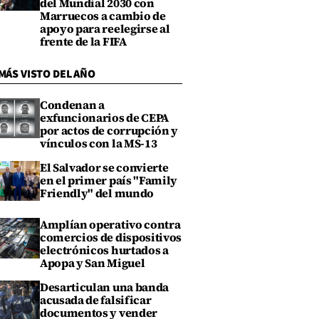
del Mundial 2030 con
Marruecos a cambio de
apoyo para reelegirse al
frente de la FIFA
MÁS VISTO DEL AÑO
Condenan a
exfuncionarios de CEPA
por actos de corrupción y
vínculos con la MS-13
El Salvador se convierte
en el primer país "Family
Friendly" del mundo
Amplían operativo contra
comercios de dispositivos
electrónicos hurtados a
Apopa y San Miguel
Desarticulan una banda
acusada de falsificar
documentos y vender