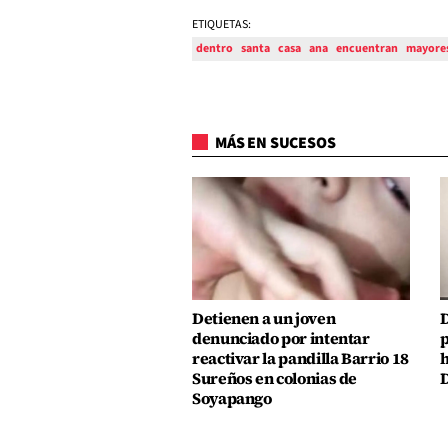
ETIQUETAS:
dentro
santa
casa
ana
encuentran
mayore
MÁS EN SUCESOS
Detienen a un joven
D
denunciado por intentar
p
reactivar la pandilla Barrio 18
h
Sureños en colonias de
D
Soyapango