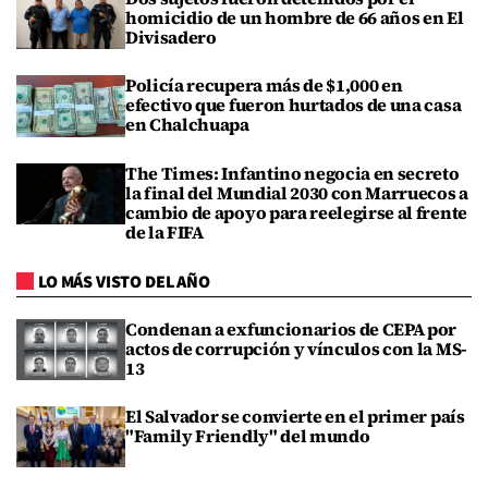
homicidio de un hombre de 66 años en El
Divisadero
Policía recupera más de $1,000 en
efectivo que fueron hurtados de una casa
en Chalchuapa
The Times: Infantino negocia en secreto
la final del Mundial 2030 con Marruecos a
cambio de apoyo para reelegirse al frente
de la FIFA
LO MÁS VISTO DEL AÑO
Condenan a exfuncionarios de CEPA por
actos de corrupción y vínculos con la MS-
13
El Salvador se convierte en el primer país
"Family Friendly" del mundo