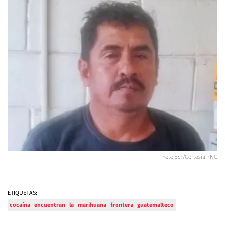
Foto EST/Cortesía PNC
ETIQUETAS:
cocaína
encuentran
la
marihuana
frontera
guatemalteco