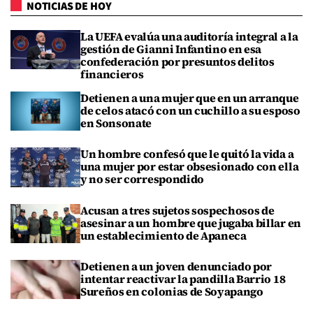
NOTICIAS DE HOY
La UEFA evalúa una auditoría integral a la
gestión de Gianni Infantino en esa
confederación por presuntos delitos
financieros
Detienen a una mujer que en un arranque
de celos atacó con un cuchillo a su esposo
en Sonsonate
Un hombre confesó que le quitó la vida a
una mujer por estar obsesionado con ella
y no ser correspondido
Acusan a tres sujetos sospechosos de
asesinar a un hombre que jugaba billar en
un establecimiento de Apaneca
Detienen a un joven denunciado por
intentar reactivar la pandilla Barrio 18
Sureños en colonias de Soyapango