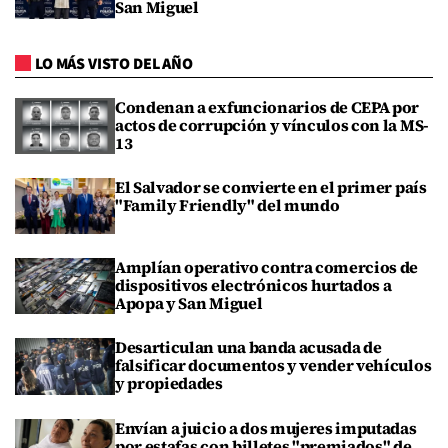
San Miguel
LO MÁS VISTO DEL AÑO
Condenan a exfuncionarios de CEPA por
actos de corrupción y vínculos con la MS-
13
El Salvador se convierte en el primer país
"Family Friendly" del mundo
Amplían operativo contra comercios de
dispositivos electrónicos hurtados a
Apopa y San Miguel
Desarticulan una banda acusada de
falsificar documentos y vender vehículos
y propiedades
Envían a juicio a dos mujeres imputadas
por estafas con billetes "premiados" de