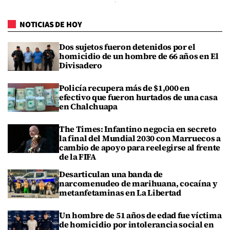
NOTICIAS DE HOY
Dos sujetos fueron detenidos por el
homicidio de un hombre de 66 años en El
Divisadero
Policía recupera más de $1,000 en
efectivo que fueron hurtados de una casa
en Chalchuapa
The Times: Infantino negocia en secreto
la final del Mundial 2030 con Marruecos a
cambio de apoyo para reelegirse al frente
de la FIFA
Desarticulan una banda de
narcomenudeo de marihuana, cocaína y
metanfetaminas en La Libertad
Un hombre de 51 años de edad fue víctima
de homicidio por intolerancia social en