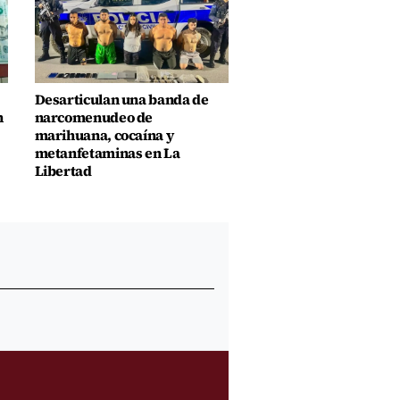
Desarticulan una banda de
n
narcomenudeo de
marihuana, cocaína y
metanfetaminas en La
Libertad