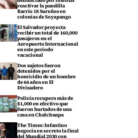
denunciado por intentar
reactivar la pandilla
Barrio 18 Sureños en
colonias de Soyapango
El Salvador proyecta
recibir un total de 160,000
pasajeros en el
Aeropuerto Internacional
en este periodo
vacacional
Dos sujetos fueron
detenidos por el
homicidio de un hombre
de 66 años en El
Divisadero
Policía recupera más de
$1,000 en efectivo que
fueron hurtados de una
casa en Chalchuapa
The Times: Infantino
negocia en secreto la final
del Mundial 2030 con