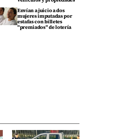
Envían a juicio a dos
mujeres imputadas por
estafas con billetes
"premiados" de lotería