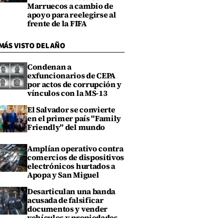
Marruecos a cambio de
apoyo para reelegirse al
frente de la FIFA
MÁS VISTO DEL AÑO
Condenan a
exfuncionarios de CEPA
por actos de corrupción y
vínculos con la MS-13
El Salvador se convierte
en el primer país "Family
Friendly" del mundo
Amplían operativo contra
comercios de dispositivos
electrónicos hurtados a
Apopa y San Miguel
Desarticulan una banda
acusada de falsificar
documentos y vender
vehículos y propiedades