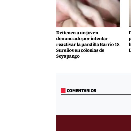
Detienen a un joven
D
denunciado por intentar
p
reactivar la pandilla Barrio 18
h
Sureños en colonias de
D
Soyapango
COMENTARIOS