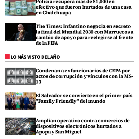
Policía recupera más de $1,000 en
efectivo que fueron hurtados de una casa
en Chalchuapa
The Times: Infantino negocia en secreto
la final del Mundial 2030 con Marruecos a
cambio de apoyo para reelegirse al frente
de la FIFA
LO MÁS VISTO DEL AÑO
Condenan a exfuncionarios de CEPA por
actos de corrupción y vínculos con la MS-
13
El Salvador se convierte en el primer país
"Family Friendly" del mundo
Amplían operativo contra comercios de
dispositivos electrónicos hurtados a
Apopa y San Miguel