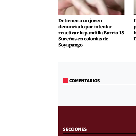
Detienen a un joven
D
denunciado por intentar
p
reactivar la pandilla Barrio 18
h
Sureños en colonias de
D
Soyapango
COMENTARIOS
SECCIONES