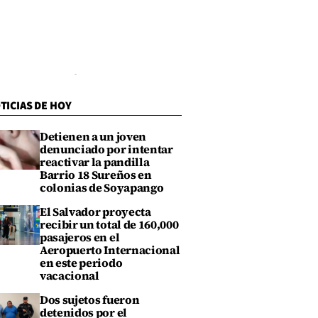
TICIAS DE HOY
Detienen a un joven
denunciado por intentar
reactivar la pandilla
Barrio 18 Sureños en
colonias de Soyapango
El Salvador proyecta
recibir un total de 160,000
pasajeros en el
Aeropuerto Internacional
en este periodo
vacacional
Dos sujetos fueron
detenidos por el