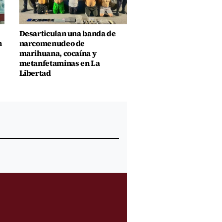
Desarticulan una banda de
n
narcomenudeo de
marihuana, cocaína y
metanfetaminas en La
Libertad