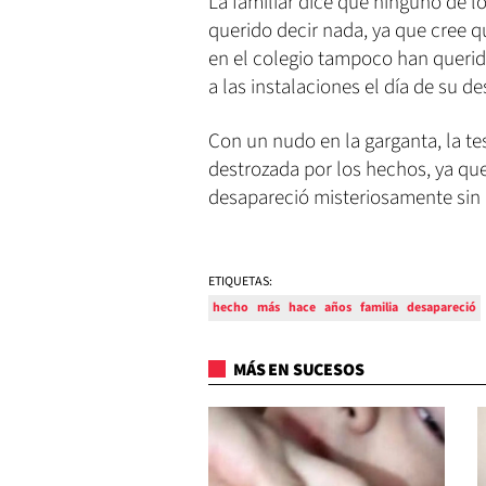
La familiar dice que ninguno de l
querido decir nada, ya que cree q
en el colegio tampoco han querid
a las instalaciones el día de su d
Con un nudo en la garganta, la test
destrozada por los hechos, ya qu
desapareció misteriosamente sin d
ETIQUETAS:
hecho
más
hace
años
familia
desapareció
MÁS EN SUCESOS