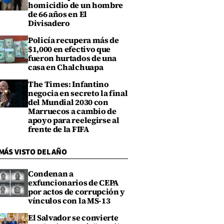
homicidio de un hombre
de 66 años en El
Divisadero
Policía recupera más de
$1,000 en efectivo que
fueron hurtados de una
casa en Chalchuapa
The Times: Infantino
negocia en secreto la final
del Mundial 2030 con
Marruecos a cambio de
apoyo para reelegirse al
frente de la FIFA
MÁS VISTO DEL AÑO
Condenan a
exfuncionarios de CEPA
por actos de corrupción y
vínculos con la MS-13
El Salvador se convierte