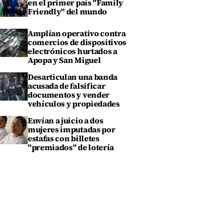
en el primer país "Family
Friendly" del mundo
Amplían operativo contra
comercios de dispositivos
electrónicos hurtados a
Apopa y San Miguel
Desarticulan una banda
acusada de falsificar
documentos y vender
vehículos y propiedades
Envían a juicio a dos
mujeres imputadas por
estafas con billetes
"premiados" de lotería