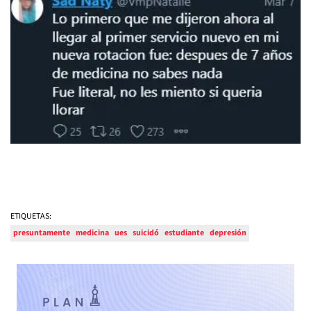
ETIQUETAS:
presuntamente
medicina
ues
suicidó
estudiante
depresión