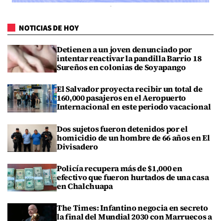
NOTICIAS DE HOY
Detienen a un joven denunciado por
intentar reactivar la pandilla Barrio 18
Sureños en colonias de Soyapango
El Salvador proyecta recibir un total de
160,000 pasajeros en el Aeropuerto
Internacional en este periodo vacacional
Dos sujetos fueron detenidos por el
homicidio de un hombre de 66 años en El
Divisadero
Policía recupera más de $1,000 en
efectivo que fueron hurtados de una casa
en Chalchuapa
The Times: Infantino negocia en secreto
la final del Mundial 2030 con Marruecos a