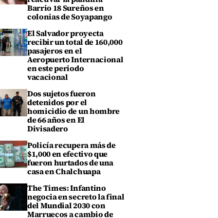
Barrio 18 Sureños en
colonias de Soyapango
El Salvador proyecta
recibir un total de 160,000
pasajeros en el
Aeropuerto Internacional
en este periodo
vacacional
Dos sujetos fueron
detenidos por el
homicidio de un hombre
de 66 años en El
Divisadero
Policía recupera más de
$1,000 en efectivo que
fueron hurtados de una
casa en Chalchuapa
The Times: Infantino
negocia en secreto la final
del Mundial 2030 con
Marruecos a cambio de