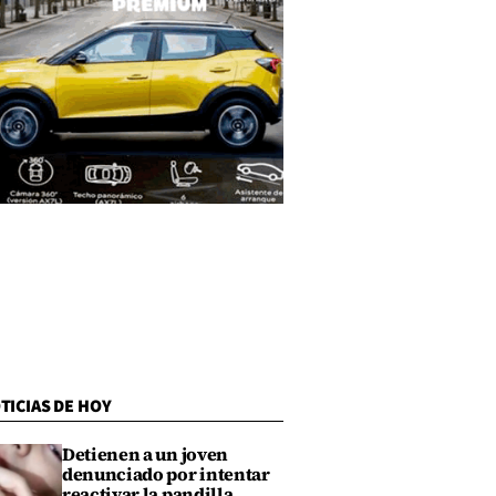
TICIAS DE HOY
Detienen a un joven
denunciado por intentar
reactivar la pandilla