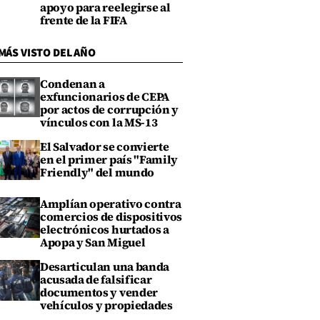
apoyo para reelegirse al
frente de la FIFA
MÁS VISTO DEL AÑO
Condenan a
exfuncionarios de CEPA
por actos de corrupción y
vínculos con la MS-13
El Salvador se convierte
en el primer país "Family
Friendly" del mundo
Amplían operativo contra
comercios de dispositivos
electrónicos hurtados a
Apopa y San Miguel
Desarticulan una banda
acusada de falsificar
documentos y vender
vehículos y propiedades