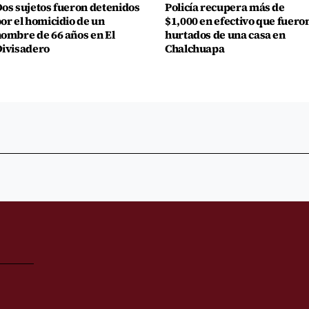
os sujetos fueron detenidos
Policía recupera más de
or el homicidio de un
$1,000 en efectivo que fuero
ombre de 66 años en El
hurtados de una casa en
ivisadero
Chalchuapa