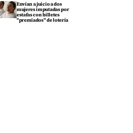
Envían a juicio a dos
mujeres imputadas por
estafas con billetes
"premiados" de lotería