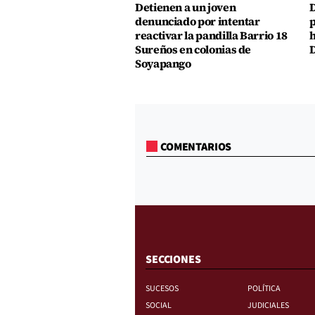
Detienen a un joven
D
denunciado por intentar
p
reactivar la pandilla Barrio 18
h
Sureños en colonias de
D
Soyapango
COMENTARIOS
SECCIONES
SUCESOS
POLÍTICA
SOCIAL
JUDICIALES