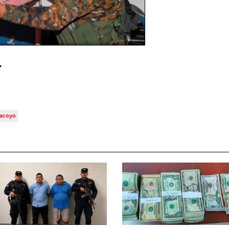
.
cacoyo