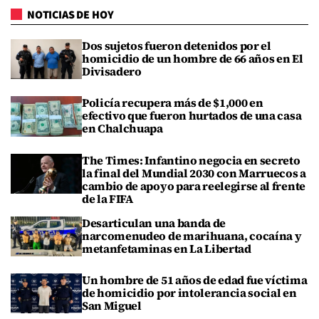
NOTICIAS DE HOY
Dos sujetos fueron detenidos por el
homicidio de un hombre de 66 años en El
Divisadero
Policía recupera más de $1,000 en
efectivo que fueron hurtados de una casa
en Chalchuapa
The Times: Infantino negocia en secreto
la final del Mundial 2030 con Marruecos a
cambio de apoyo para reelegirse al frente
de la FIFA
Desarticulan una banda de
narcomenudeo de marihuana, cocaína y
metanfetaminas en La Libertad
Un hombre de 51 años de edad fue víctima
de homicidio por intolerancia social en
San Miguel