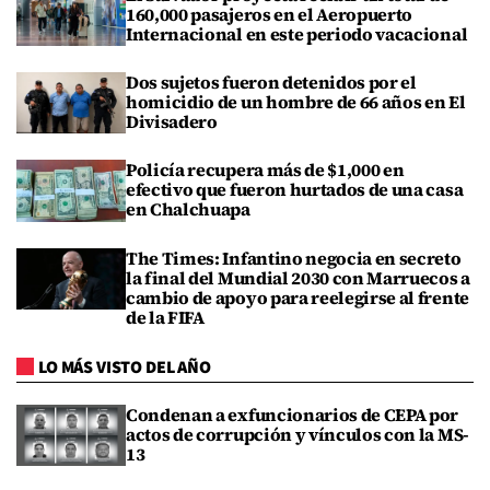
160,000 pasajeros en el Aeropuerto
Internacional en este periodo vacacional
Dos sujetos fueron detenidos por el
homicidio de un hombre de 66 años en El
Divisadero
Policía recupera más de $1,000 en
efectivo que fueron hurtados de una casa
en Chalchuapa
The Times: Infantino negocia en secreto
la final del Mundial 2030 con Marruecos a
cambio de apoyo para reelegirse al frente
de la FIFA
LO MÁS VISTO DEL AÑO
Condenan a exfuncionarios de CEPA por
actos de corrupción y vínculos con la MS-
13