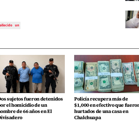
allecido
un
os sujetos fueron detenidos
Policía recupera más de
or el homicidio de un
$1,000 en efectivo que fuero
ombre de 66 años en El
hurtados de una casa en
ivisadero
Chalchuapa