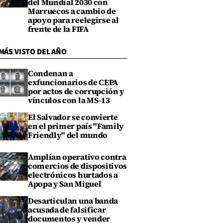
del Mundial 2030 con
Marruecos a cambio de
apoyo para reelegirse al
frente de la FIFA
MÁS VISTO DEL AÑO
Condenan a
exfuncionarios de CEPA
por actos de corrupción y
vínculos con la MS-13
El Salvador se convierte
en el primer país "Family
Friendly" del mundo
Amplían operativo contra
comercios de dispositivos
electrónicos hurtados a
Apopa y San Miguel
Desarticulan una banda
acusada de falsificar
documentos y vender