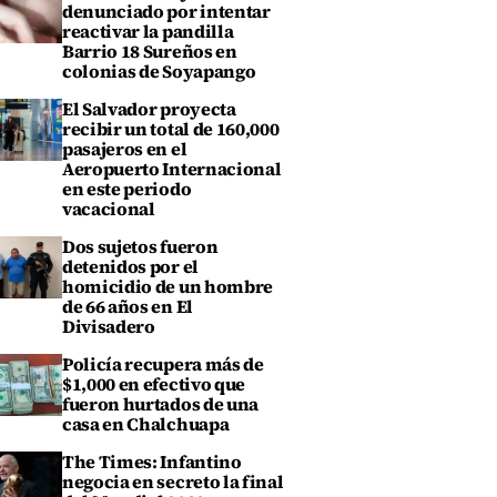
denunciado por intentar
reactivar la pandilla
Barrio 18 Sureños en
colonias de Soyapango
El Salvador proyecta
recibir un total de 160,000
pasajeros en el
Aeropuerto Internacional
en este periodo
vacacional
Dos sujetos fueron
detenidos por el
homicidio de un hombre
de 66 años en El
Divisadero
Policía recupera más de
$1,000 en efectivo que
fueron hurtados de una
casa en Chalchuapa
The Times: Infantino
negocia en secreto la final