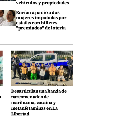
vehículos y propiedades
Envían a juicio a dos
mujeres imputadas por
estafas con billetes
"premiados" de lotería
Desarticulan una banda de
n
narcomenudeo de
marihuana, cocaína y
metanfetaminas en La
Libertad