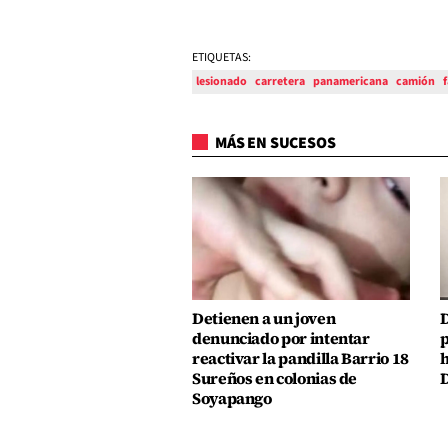
ETIQUETAS:
lesionado
carretera
panamericana
camión
f
MÁS EN SUCESOS
Detienen a un joven
D
denunciado por intentar
p
reactivar la pandilla Barrio 18
h
Sureños en colonias de
D
Soyapango