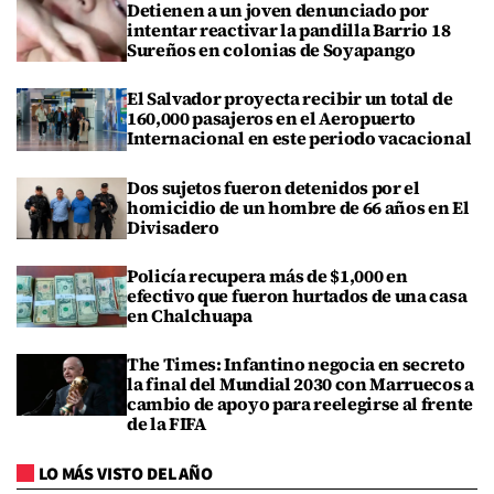
Detienen a un joven denunciado por
intentar reactivar la pandilla Barrio 18
Sureños en colonias de Soyapango
El Salvador proyecta recibir un total de
160,000 pasajeros en el Aeropuerto
Internacional en este periodo vacacional
Dos sujetos fueron detenidos por el
homicidio de un hombre de 66 años en El
Divisadero
Policía recupera más de $1,000 en
efectivo que fueron hurtados de una casa
en Chalchuapa
The Times: Infantino negocia en secreto
la final del Mundial 2030 con Marruecos a
cambio de apoyo para reelegirse al frente
de la FIFA
LO MÁS VISTO DEL AÑO