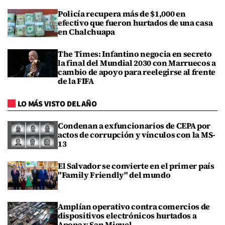
Policía recupera más de $1,000 en
efectivo que fueron hurtados de una casa
en Chalchuapa
The Times: Infantino negocia en secreto
la final del Mundial 2030 con Marruecos a
cambio de apoyo para reelegirse al frente
de la FIFA
LO MÁS VISTO DEL AÑO
Condenan a exfuncionarios de CEPA por
actos de corrupción y vínculos con la MS-
13
El Salvador se convierte en el primer país
"Family Friendly" del mundo
Amplían operativo contra comercios de
dispositivos electrónicos hurtados a
Apopa y San Miguel