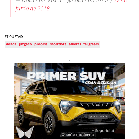
— Noticias 4Visión (@noticias4vision)
27 de
junio de 2018
ETIQUETAS:
donde
juzgado
procesa
sacerdote
afueras
feligreses