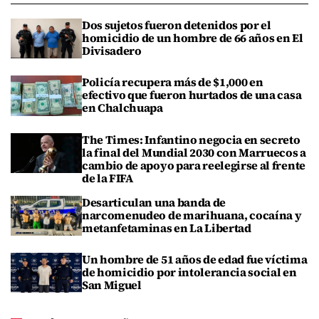
Dos sujetos fueron detenidos por el
homicidio de un hombre de 66 años en El
Divisadero
Policía recupera más de $1,000 en
efectivo que fueron hurtados de una casa
en Chalchuapa
The Times: Infantino negocia en secreto
la final del Mundial 2030 con Marruecos a
cambio de apoyo para reelegirse al frente
de la FIFA
Desarticulan una banda de
narcomenudeo de marihuana, cocaína y
metanfetaminas en La Libertad
Un hombre de 51 años de edad fue víctima
de homicidio por intolerancia social en
San Miguel