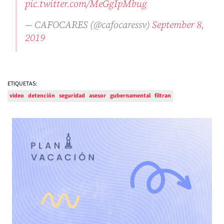
pic.twitter.com/MeGgIpMbug
— CAFOCARES (@cafocaressv)
September 8,
2019
ETIQUETAS:
video
detención
seguridad
asesor
gubernamental
filtran